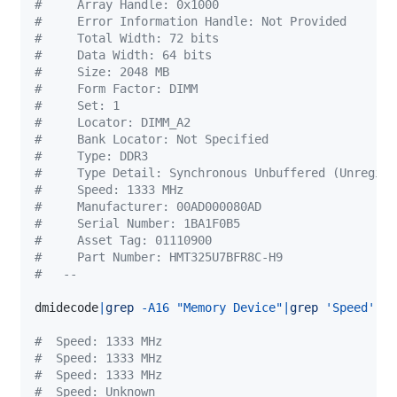
#     Array Handle: 0x1000
#     Error Information Handle: Not Provided
#     Total Width: 72 bits
#     Data Width: 64 bits
#     Size: 2048 MB
#     Form Factor: DIMM
#     Set: 1
#     Locator: DIMM_A2
#     Bank Locator: Not Specified
#     Type: DDR3
#     Type Detail: Synchronous Unbuffered (Unregist
#     Speed: 1333 MHz
#     Manufacturer: 00AD000080AD
#     Serial Number: 1BA1F0B5
#     Asset Tag: 01110900
#     Part Number: HMT325U7BFR8C-H9
#   --
dmidecode
|
grep
-A16
"Memory Device"
|
grep
'Speed'
#  Speed: 1333 MHz
#  Speed: 1333 MHz
#  Speed: 1333 MHz
#  Speed: Unknown