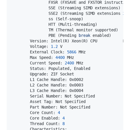
                FXSR 
(
FXSAVE and FXSTOR instruction
                SSE 
(
Streaming SIMD extensions
)
                SSE2 
(
Streaming SIMD extensions 
2
)
                ss 
(
Self-snoop
)
                HTT 
(
Multi-threading
)
                TM 
(
Thermal monitor supported
)
                PBE 
(
Pending 
break
 enabled
)
        Version: Intel
(
R
)
 Xeon
(
R
)
 CPU           E56
        Voltage: 
1.2
        External Clock: 
5866
        Max Speed: 
4400
        Current Speed: 
2400
        Core Count: 
4
        Core Enabled: 
4
        Thread Count: 
8