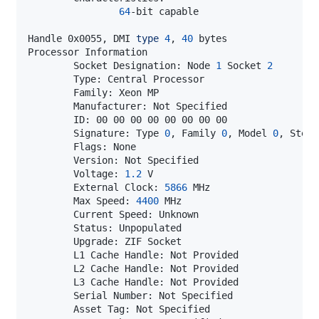
64
Handle 0x0055, DMI 
type
4
, 
40
        Socket Designation: Node 
1
 Socket 
2
        Signature: Type 
0
, Family 
0
, Model 
0
, Stepp
        Voltage: 
1.2
        External Clock: 
5866
        Max Speed: 
4400