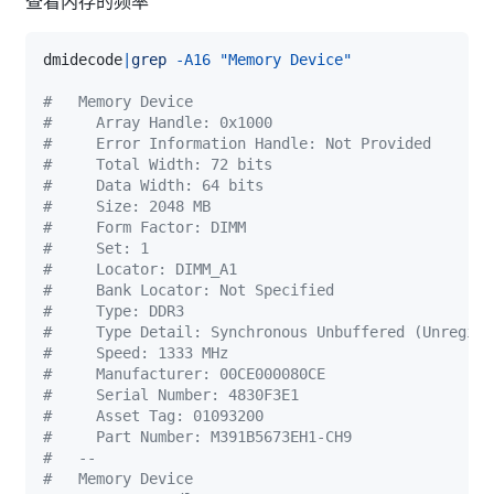
查看内存的频率
dmidecode
|
grep
-A16
"Memory Device"
#   Memory Device
#     Array Handle: 0x1000
#     Error Information Handle: Not Provided
#     Total Width: 72 bits
#     Data Width: 64 bits
#     Size: 2048 MB
#     Form Factor: DIMM
#     Set: 1
#     Locator: DIMM_A1
#     Bank Locator: Not Specified
#     Type: DDR3
#     Type Detail: Synchronous Unbuffered (Unregist
#     Speed: 1333 MHz
#     Manufacturer: 00CE000080CE
#     Serial Number: 4830F3E1
#     Asset Tag: 01093200
#     Part Number: M391B5673EH1-CH9
#   --
#   Memory Device