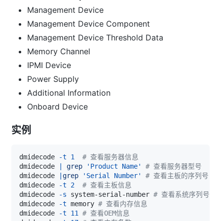
Management Device
Management Device Component
Management Device Threshold Data
Memory Channel
IPMI Device
Power Supply
Additional Information
Onboard Device
实例
dmidecode 
-t
1
# 查看服务器信息
dmidecode 
|
grep
'Product Name'
# 查看服务器型号 
dmidecode 
|
grep
'Serial Number'
# 查看主板的序列号 
dmidecode 
-t
2
# 查看主板信息
dmidecode 
-s
 system-serial-number 
# 查看系统序列号 
dmidecode 
-t
 memory 
# 查看内存信息 
dmidecode 
-t
11
# 查看OEM信息 