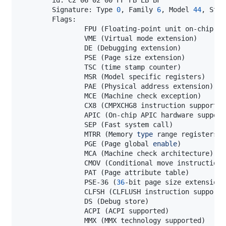
        Signature: Type 
0
, Family 
6
, Model 
44
, Step
                FPU 
(
Floating-point unit on-chip
)
                VME 
(
Virtual mode extension
)
                DE 
(
Debugging extension
)
                PSE 
(
Page size extension
)
                TSC 
(
time stamp counter
)
                MSR 
(
Model specific registers
)
                PAE 
(
Physical address extension
)
                MCE 
(
Machine check exception
)
                CX8 
(
CMPXCHG8 instruction supported
                APIC 
(
On-chip APIC hardware support
                SEP 
(
Fast system call
)
                MTRR 
(
Memory 
type
 range registers
)
                PGE 
(
Page global 
enable
)
                MCA 
(
Machine check architecture
)
                CMOV 
(
Conditional move instruction 
                PAT 
(
Page attribute table
)
                PSE-36 
(
36
-bit page size extension
)
                CLFSH 
(
CLFLUSH instruction supporte
                DS 
(
Debug store
)
                ACPI 
(
ACPI supported
)
                MMX 
(
MMX technology supported
)