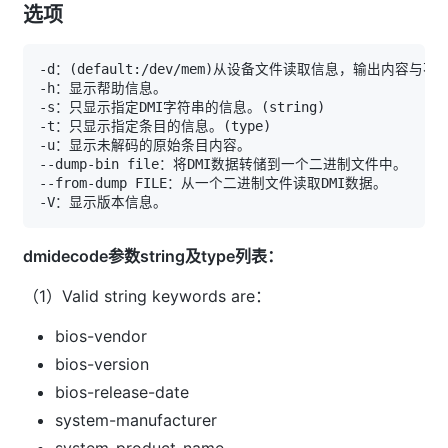
选项
-d：
(
default:/dev/mem
)
-s：只显示指定DMI字符串的信息。
(
string
)
-t：只显示指定条目的信息。
(
type
)
dmidecode参数string及type列表：
（1）Valid string keywords are：
bios-vendor
bios-version
bios-release-date
system-manufacturer
system-product-name