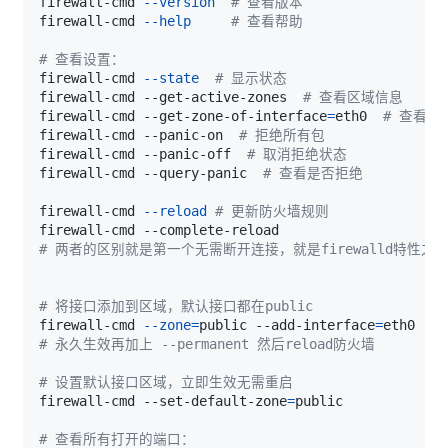
firewall-cmd 
--version
# 查看版本
firewall-cmd 
--help
# 查看帮助
# 查看设置：
firewall-cmd 
--state
# 显示状态
firewall-cmd --get-active-zones  
# 查看区域信息
firewall-cmd --get-zone-of-interface
=
eth0  
# 查看指
firewall-cmd --panic-on  
# 拒绝所有包
firewall-cmd --panic-off  
# 取消拒绝状态
firewall-cmd --query-panic  
# 查看是否拒绝
firewall-cmd 
--reload
# 更新防火墙规则
# 两者的区别就是第一个无需断开连接，就是firewalld特
# 将接口添加到区域，默认接口都在public
firewall-cmd 
--zone
=
public --add-interface
=
# 永久生效再加上 --permanent 然后reload防火墙
# 设置默认接口区域，立即生效无需重启
firewall-cmd --set-default-zone
=
# 查看所有打开的端口：