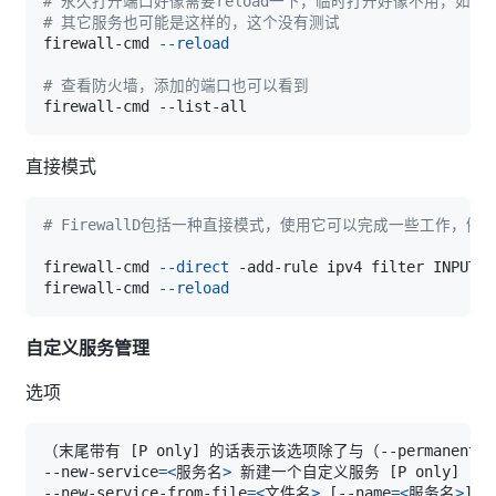
# 永久打开端口好像需要reload一下，临时打开好像不用，如果用
# 其它服务也可能是这样的，这个没有测试
firewall-cmd 
--reload
# 查看防火墙，添加的端口也可以看到
直接模式
# FirewallD包括一种直接模式，使用它可以完成一些工作，例如
firewall-cmd 
--direct
 -add-rule ipv4 filter INPUT 
0
firewall-cmd 
--reload
自定义服务管理
选项
（末尾带有 
[
P only
]
--new-service
=
<
服务名
>
 新建一个自定义服务 
[
P only
]
--new-service-from-file
=
<
文件名
>
[
--name
=
<
服务名
>
]