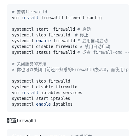
# 安装firewalld
yum 
install
systemctl start  firewalld 
# 启动
systemctl stop firewalld  
# 停止
systemctl 
enable
 firewalld 
# 启用自动启动
systemctl disable firewalld 
# 禁用自动启动
systemctl status firewalld 
# 或者 firewall-cmd --
# 关闭服务的方法
# 你也可以关闭目前还不熟悉的FirewallD防火墙，而使用ipta
yum 
install
systemctl 
enable
配置firewalld