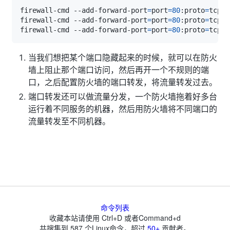
firewall-cmd --add-forward-port
=
port
=
80
:proto
=
tcp:t
firewall-cmd --add-forward-port
=
port
=
80
:proto
=
tcp:t
firewall-cmd --add-forward-port
=
port
=
80
:proto
=
tcp:t
当我们想把某个端口隐藏起来的时候，就可以在防火
墙上阻止那个端口访问，然后再开一个不规则的端
口，之后配置防火墙的端口转发，将流量转发过去。
端口转发还可以做流量分发，一个防火墙拖着好多台
运行着不同服务的机器，然后用防火墙将不同端口的
流量转发至不同机器。
命令列表
收藏本站请使用 Ctrl+D 或者Command+d
共搜集到
587
个Linux命令，超过
50+
贡献者。