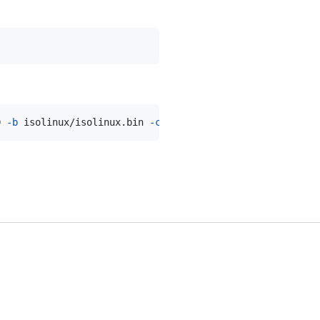
D 
-b
 isolinux/isolinux.bin 
-c
 isolinux/boot.cat 
-o