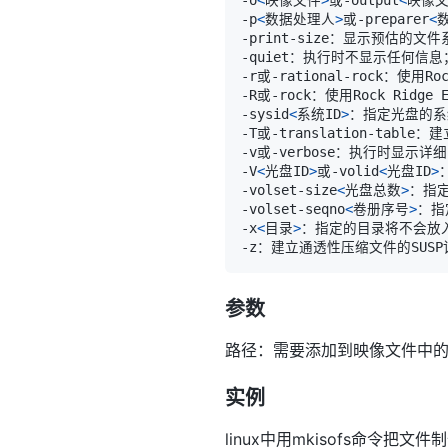
-p
<
数据处理人
>
或-preparer
<
-sysid
<
系统ID
>
-V
<
光盘ID
>
或-volid
<
光盘ID
>
-volset-size
<
光盘总数
>
-volset-seqno
<
卷册序号
>
-x
<
目录
>
参数
路径：需要添加到映像文件中
实例
linux中用mkisofs命令把文件