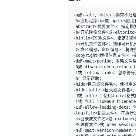
-A
<
应用程序id
>
或-appid
<
应用
-abstract
<
摘要文件
>
-b
<
开机映像文件
>
或-eltorito
-biblio
<
ISBN文件
>
-c
<
开机文件名称
>
：制作可开机光盘
-C
<
盘区编号，盘区编号
>
-copyright
<
版权信息文件
>
-D或-disable-deep-relocat
-hide
<
目录或文件名
>
：使指定的
-hide-joliet
<
目录或文件名
>
-l或-full-iso9660-filena
-log-file
<
记录文件
>
-m
<
目录或文件名
>
或-exclude
<
-M
<
映像文件
>
或-prev-session
-N或-omit-version-number
-o
<
映像文件
>
或-output
<
映像