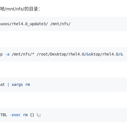
mnt/nfs/的目录：
cp 
-a
 /mnt/nfs/* /root/Desktop/rhel4.0/
&
sktop/rhel4.0/
&
cat 
|
xargs
rm
：
.TBL 
-exec
rm
{
}
\
;