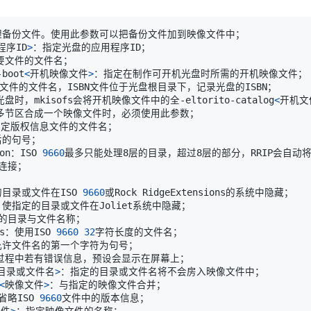
程序ID
>
-boot
<
开机映像文件
>
时，mkisofs会将开机映像文件中的全-eltorito-catalog
<
开机文
ion：ISO 
9660
最多只能处理8层的目录，超过8层的部分，RRIP会自动将
目录或文件在ISO 
9660
mes：使用ISO 
9660
32
目录或文件名
>
<
映像文件
>
：省略ISO 
9660
文件
>