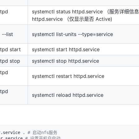
ttpd
systemctl status httpd.service （服务详细信息）
httpd.service （仅显示是否 Active)
--list
systemctl list-units --type=service
ttpd start
systemctl start httpd.service
ttpd stop
systemctl stop httpd.service
ttpd
systemctl restart httpd.service
ttpd
systemctl reload httpd.service
r.service 
.
# 启动nfs服务
er.service 
# 设置开机自启动