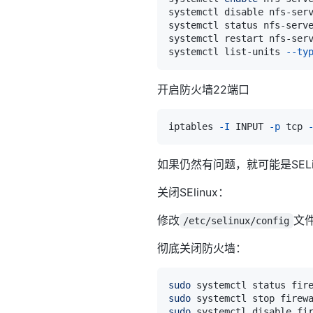
systemctl disable nfs-ser
systemctl status nfs-serv
systemctl restart nfs-ser
systemctl list-units 
--ty
开启防火墙22端口
iptables 
-I
 INPUT 
-p
 tcp 
如果仍然有问题，就可能是SELi
关闭SElinux：
修改
文
/etc/selinux/config
彻底关闭防火墙：
sudo
sudo
sudo