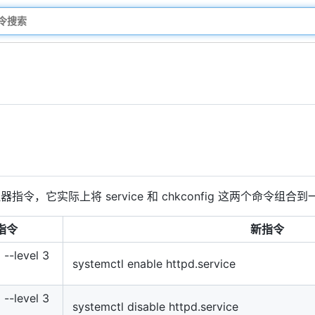
令，它实际上将 service 和 chkconfig 这两个命令组合
指令
新指令
 --level 3
systemctl enable httpd.service
 --level 3
systemctl disable httpd.service